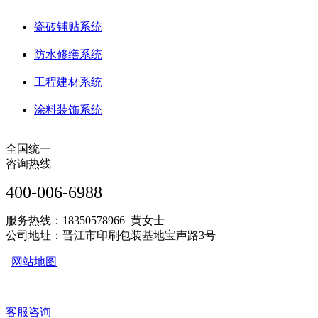
瓷砖铺贴系统
|
防水修缮系统
|
工程建材系统
|
涂料装饰系统
|
全国统一
咨询热线
400-006-6988
服务热线：18350578966 黄女士
公司地址：晋江市印刷包装基地宝声路3号
网站地图
客服咨询