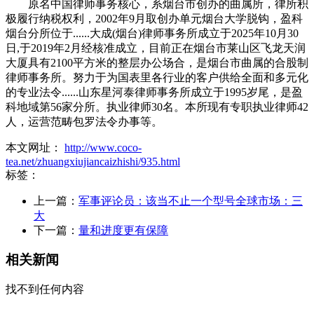
原名中国律师事务核心，系烟台市创办的曲属所，律所积
极履行纳税权利，2002年9月取创办单元烟台大学脱钩，盈科
烟台分所位于......大成(烟台)律师事务所成立于2025年10月30
日,于2019年2月经核准成立，目前正在烟台市莱山区飞龙天润
大厦具有2100平方米的整层办公场合，是烟台市曲属的合股制
律师事务所。努力于为国表里各行业的客户供给全面和多元化
的专业法令......山东星河泰律师事务所成立于1995岁尾，是盈
科地域第56家分所。执业律师30名。本所现有专职执业律师42
人，运营范畴包罗法令办事等。
本文网址：
http://www.coco-
tea.net/zhuangxiujiancaizhishi/935.html
标签：
上一篇：
军事评论员：该当不止一个型号全球市场：三
大
下一篇：
量和进度更有保障
相关新闻
找不到任何内容