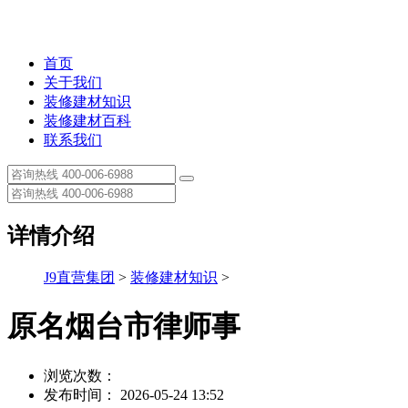
首页
关于我们
装修建材知识
装修建材百科
联系我们
详情介绍
J9直营集团
>
装修建材知识
>
原名烟台市律师事
浏览次数：
发布时间： 2026-05-24 13:52