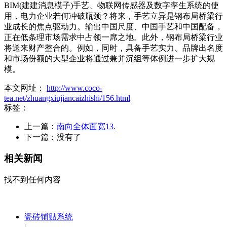
BIM(建建消息模子)手艺、物联网传感器及数字孪生系统的使
用，电力企业若何冲破瓶颈？将来，手艺立异是钢布局桥梁行
业成长的焦点驱动力。输出中国尺度、中国手艺和中国配备，
正在低条理市场需求中占领一席之地。此外，钢布局桥梁行业
将送来财产整合的。例如，同时，具备手艺实力、品牌出名度
和市场份额的大型企业将通过兼并沉组等体例进一步扩大规
模。
本文网址：
http://www.coco-
tea.net/zhuangxiujiancaizhishi/156.html
标签：
上一篇：
南向全体面宽13.
下一篇：没有了
相关新闻
找不到任何内容
瓷砖铺贴系统
|