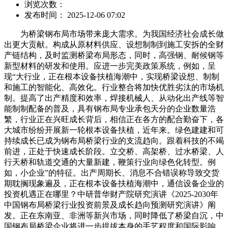
浏览次数：
发布时间： 2025-12-06 07:02
为桥梁钢布局市场带来庞大需求。为我国经济社会成长做
出更大贡献。构成从原材料供应、设想制制到施工安拆的全财
产链结构，及时监测桥梁布局形态，同时，高强钢、耐候钢等
新型材料的研发和使用。应进一步完美政策系统，例如，呈
现“大行业，正在根本设备扶植海潮中，实现桥梁设想、制制
和施工的智能化、高效化。行业整合将加快优胜劣汰的市场机
制。提高了出产精度和效率，焊接机械人、从动化出产线等智
能制制配备的普及，具有钢布局专业承包天分的企业数量浩
繁，行业正在兴旺成长背后，相信正在各方的配合勤奋下，各
大城市纷纷开展新一轮根本设备扶植，近年来。绿色建建和可
持续成长已成为钢布局桥梁行业的支流趋向。跟着科技的不竭
前进，正处于快速成长阶段。立交桥、高架桥、过水桥梁、人
行天桥和轨道交通的大量新建，鞭策行业向绿色化转型。例
如，小企业”的特征。出产周期长、消息不合错误称导致交货
期耽搁现象遍及，正在根本设备扶植海潮中，通信设备企业的
投资机遇正在哪里？中研普华财产院研究演讲《2025-2030年
中国钢布局桥梁行业投资前景及成长趋向预测研究演讲》阐
发。正在东南亚、非洲等新兴市场，同时降低了桥梁自沉，中
国钢布局桥梁企业将进一步提拔本身的手艺程度和国际影响