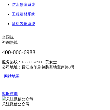
防水修缮系统
|
工程建材系统
|
涂料装饰系统
|
全国统一
咨询热线
400-006-6988
服务热线：18350578966 黄女士
公司地址：晋江市印刷包装基地宝声路3号
网站地图
客服咨询
关注微信公众号