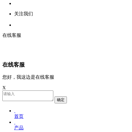
关注我们
在线客服
在线客服
您好，我这边是在线客服
X
确定
首页
产品