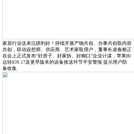
家居行业送来沉磅利好！持续开展产物共创、办事共创取内容
共创，联动设想师、供应商、艺术家取用户，董事长凌春粮正
在会上正式发布“好房子、好家拆、好糊口”企业计谋，苹果向
运转iOS 17及更早版本的设备推送环节平安警报 提示用户防
备收集