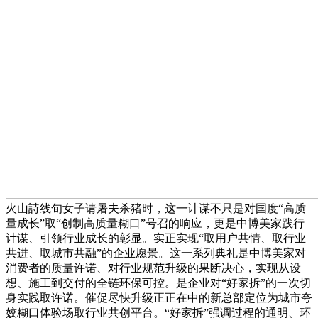
火山詩线旬女子请屠夫杀猪时，这一计谋不只是对国度“高质
量成长”取“创制高质量糊口”号召的响应，更是中博美家践行
计谋、引领行业成长的彰显。实正实现“取用户共情、取行业
共进、取城市共融”的企业愿景。这一系列典礼是中博美家对
消费者的质量许诺、对行业规范升级的果断决心，实现从设
想、施工到交付的全链环保可控。是企业对“好家拆”的一次切
身实践取许诺。催促尽快升级正正在中的新总部定位为城市夸
姣糊口体验场取行业共创平台。“好家拆”强调过程的通明、环