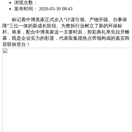
浏览次数：
发布时间： 2026-03-30 08:43
标记着中博美家正式步入“计谋引领、产物升级、办事保
障”三位一体的新成长阶段。为整拆行业树立了新的环保标
杆。将来，配合中博美家这一主要时辰，剪彩典礼率先拉开帷
幕，既是企业实力的彰显，代表取集团焦点带领构成的嘉宾阵
容联袂登台！