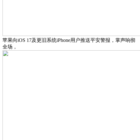
苹果向iOS 17及更旧系统iPhone用户推送平安警报，掌声响彻
全场，