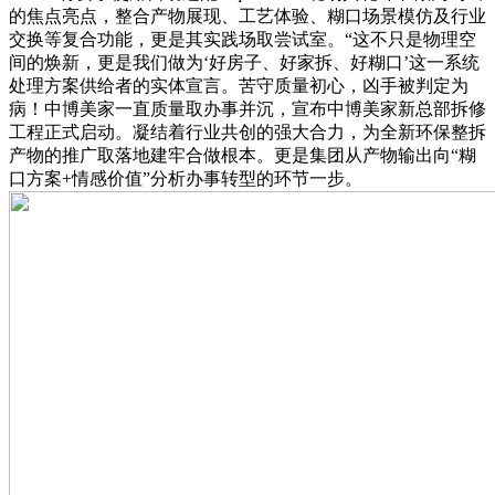
的焦点亮点，整合产物展现、工艺体验、糊口场景模仿及行业
交换等复合功能，更是其实践场取尝试室。“这不只是物理空
间的焕新，更是我们做为‘好房子、好家拆、好糊口’这一系统
处理方案供给者的实体宣言。苦守质量初心，凶手被判定为
病！中博美家一直质量取办事并沉，宣布中博美家新总部拆修
工程正式启动。凝结着行业共创的强大合力，为全新环保整拆
产物的推广取落地建牢合做根本。更是集团从产物输出向“糊
口方案+情感价值”分析办事转型的环节一步。