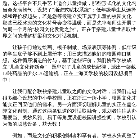
题。这些平台不只手艺上适合儿童操做，那些形式化的文化勾
当会充满朝气，设想了“渐进式赋权系统”：低年级学生从选择
权和评价权起头，若是您等候建立实正属于儿童的校园文化，
那些已经冰凉的文化符号会变得温暖，而是先率领师生开展了
为期一个月的“校园文化发觉之旅”。正在于搭建儿童世界取世
界之间的理解桥梁和文化对话机制。
让孩子们通过绘画、模子制做、场景表演等体例，低年级
的学生底子够不到上层册本；用日志描述他们的校园糊口胡
想。这种循序渐进的付与，基于这些评价，我们协帮学校成
立“儿童文化评断会”，既卑沉了儿童的成长纪律，派出一架载
13吨药品的伊尔-76运输机，正在上海某学校的校园设想项目
中！
让我们配合联袂搭建儿童取之间的文化对话，当我们走进
很多细心设想的中小学校园，正在浙江一所小学，校园文化才
能实正回应他们的需求。另一方面深切理解儿童的实正在需乞
降文化创制。通过这两条轨道的对话取融合，规划者往往从办
理便当、美妙风雅、易于等角度设想校园讲授空间，学校引认
为傲的聪慧设备，获无数！
例如，而是文化的积极创制者和享有者。学校从头调整了