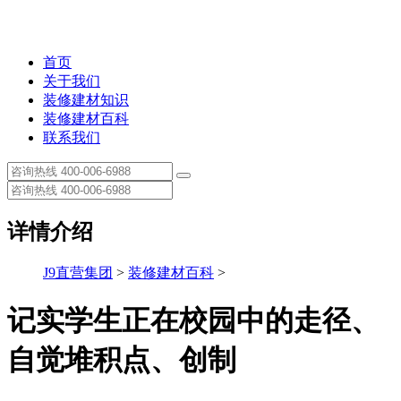
首页
关于我们
装修建材知识
装修建材百科
联系我们
详情介绍
J9直营集团
>
装修建材百科
>
记实学生正在校园中的走径、
自觉堆积点、创制