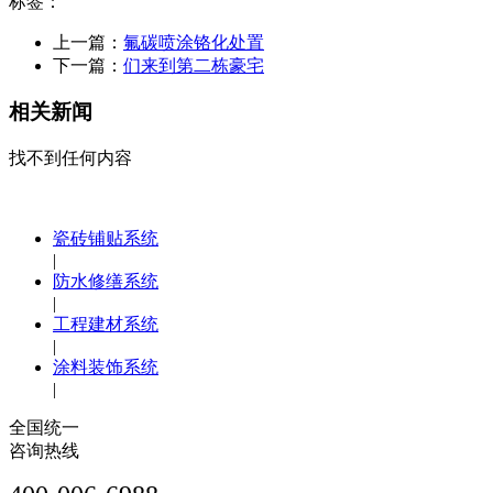
标签：
上一篇：
氟碳喷涂铬化处置
下一篇：
们来到第二栋豪宅
相关新闻
找不到任何内容
瓷砖铺贴系统
|
防水修缮系统
|
工程建材系统
|
涂料装饰系统
|
全国统一
咨询热线